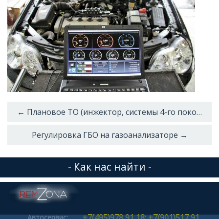
← Плановое ТО (инжектор, системы 4-го поколения, 4 цил.)
Регулировка ГБО на газоанализаторе →
- Как нас найти -
+7(495)978 91 18; +7(901)517 91
Автосервис: