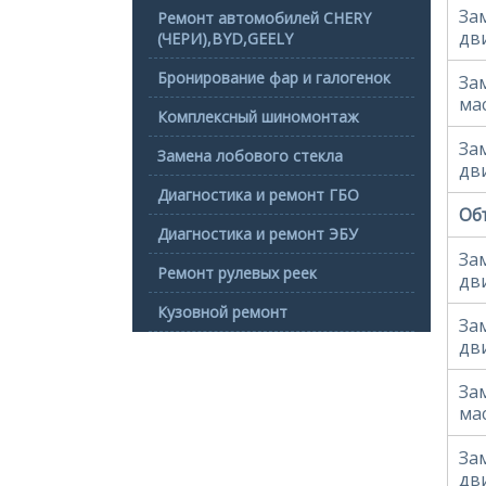
За
Ремонт автомобилей CHERY
дв
(ЧЕРИ),BYD,GEELY
Бронирование фар и галогенок
За
ма
Комплексный шиномонтаж
За
Замена лобового стекла
дв
Диагностика и ремонт ГБО
Объ
Диагностика и ремонт ЭБУ
За
Ремонт рулевых реек
дв
Кузовной ремонт
За
дв
За
ма
За
дв