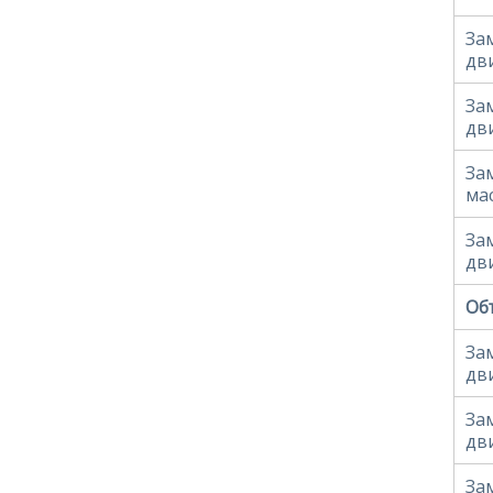
За
дв
За
дв
За
ма
За
дв
Объ
За
дв
За
дв
За