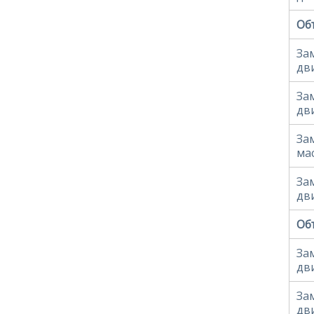
Объ
За
дв
За
дв
За
ма
За
дв
Объ
За
дв
За
дв