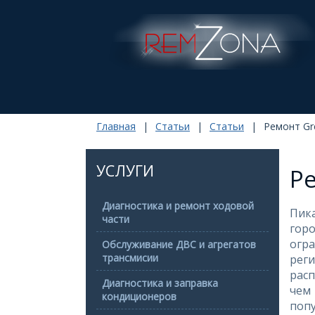
Главная
|
Статьи
|
Статьи
|
Ремонт Gre
УСЛУГИ
Ре
Диагностика и ремонт ходовой
Пика
части
гор
огра
Обслуживание ДВС и агрегатов
трансмисии
рег
рас
Диагностика и заправка
чем 
кондиционеров
попу