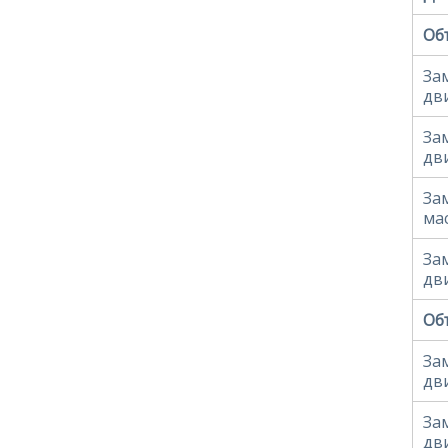
Объ
За
дв
За
дв
За
ма
За
дв
Объ
За
дв
За
дв