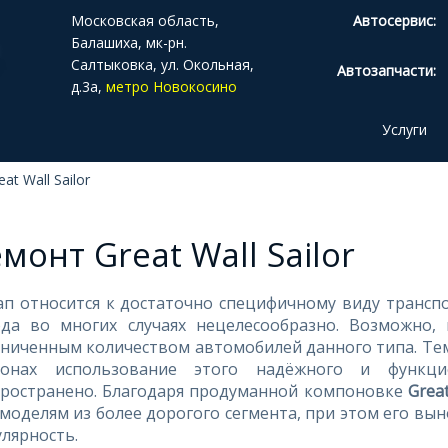
Московская область,
Автосервис:
Балашиха, мк-рн.
Салтыковка, ул. Окольная,
Автозапчасти:
д.3а,
метро Новокосино
Услуги
at Wall Sailor
монт Great Wall Sailor
п относится к достаточно специфичному виду транспо
ода во многих случаях нецелесообразно. Возможно,
ниченным количеством автомобилей данного типа. Тем
ионах использование этого надёжного и функци
пространено. Благодаря продуманной компоновке
Great
моделям из более дорогого сегмента, при этом его вы
лярность.