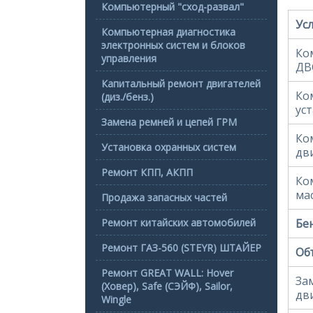
Компьютерный "сход-развал"
Усл
Компьютерная диагностика
электронных систем и блоков
Ко
управления
ДВ
Капитальный ремонт двигателей
Ко
(диз./бенз.)
ус
Замена ремней и цепей ГРМ
Ко
Установка охранных систем
дв
Ремонт КПП, АКПП
Ко
ма
Продажа запасных частей
Ремонт китайских автомобилей
Бе
Ремонт ГАЗ-560 (STEYR) ШТАЙЕР
Объ
Ремонт GREAT WALL: Hover
За
(Ховер), Safe (СЭЙФ), Sailor,
дв
Wingle