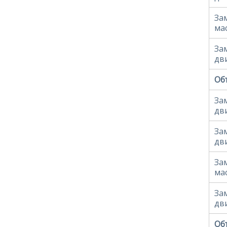
За
ма
За
дв
Объ
За
дв
За
дв
За
ма
За
дв
Объ