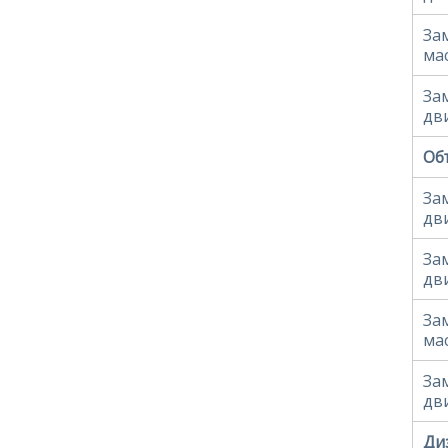
За
ма
За
дв
Объ
За
дв
За
дв
За
ма
За
дв
Ди